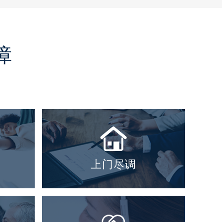
障

上门尽调