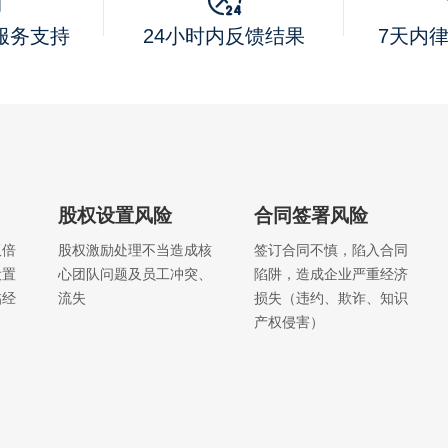
线服务支持
24小时内反馈结果
7天内
股权设置风险
合同签署风险
双倍
股权激励处理不当造成核
签订合同不慎，陷入合同
设置
心团队问题及员工冲突、
陷阱，造成企业严重经济
临经
流失
损失（违约、欺诈、知识
产权侵害）