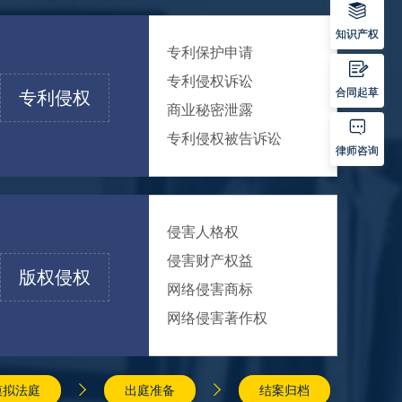

知识产权
专利保护申请

专利侵权诉讼
合同起草
专利侵权
商业秘密泄露

专利侵权被告诉讼
律师咨询
侵害人格权
侵害财产权益
版权侵权
网络侵害商标
网络侵害著作权


模拟法庭
出庭准备
结案归档