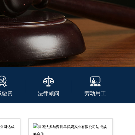



权融资
法律顾问
劳动用工