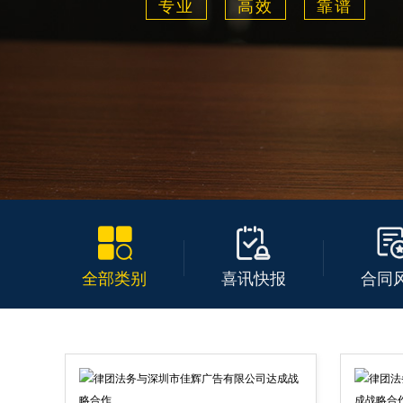
专业
高效
靠谱


全部类别
喜讯快报
合同